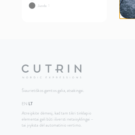
Juoda
1
Šiaurietiškos gamtos galia, atsakingai.
EN
LT
Atreipkite dėmesį, kad tam tikri tinklapio
elementai gali būti išversti netaisyklingai –
tai įvyksta dėl automatinio vertimo.