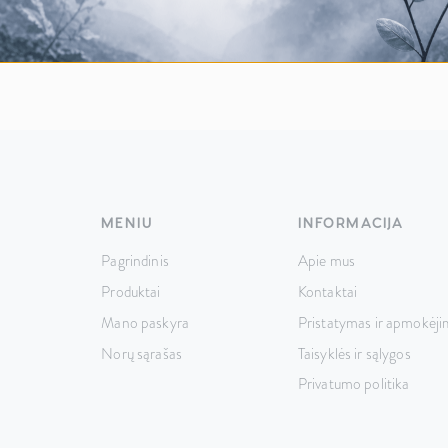
MENIU
INFORMACIJA
Pagrindinis
Apie mus
Produktai
Kontaktai
Mano paskyra
Pristatymas ir apmokėji
Norų sąrašas
Taisyklės ir sąlygos
Privatumo politika