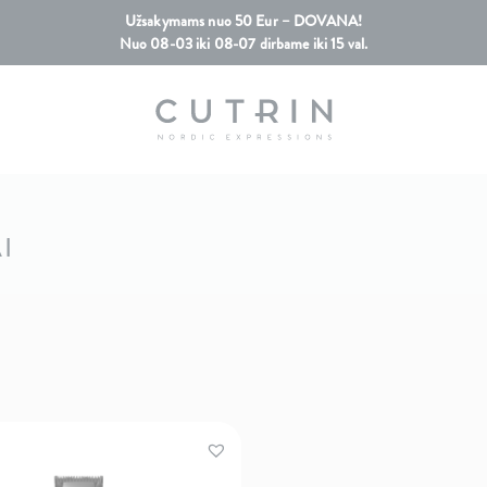
Užsakymams nuo 50 Eur – DOVANA!
Nuo 08-03 iki 08-07 dirbame iki 15 val.
I