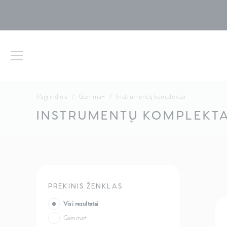
Pagrindinis
/
Gamma+
/
Instrumentų komplektai
INSTRUMENTŲ KOMPLEKTA
PREKINIS ŽENKLAS
Visi rezultatai
Gamma+
1