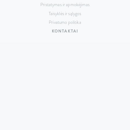
Pristatymas ir apmokėjimas
Taisyklės ir sąlygos
Privatumo politika
KONTAKTAI
Taikos pr. 141, LT-51132 Kaunas,
Lietuva
+370 687 74517
hello@cutrin.lt
© 2026 UAB „Evelita” – visos teisės saugomos.