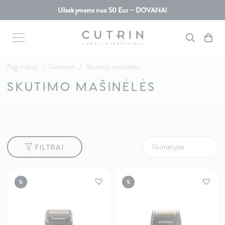
Užsakymams nuo 50 Eur – DOVANA!
Pagrindinis
/
Gamma+
/
Skutimo mašinėlės
SKUTIMO MAŠINĖLĖS
FILTRAI
%
%