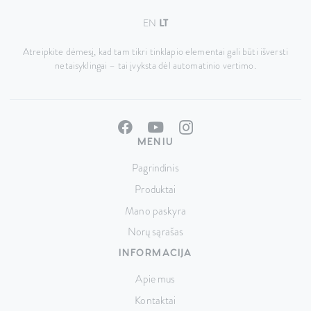
EN
LT
Atreipkite dėmesį, kad tam tikri tinklapio elementai gali būti išversti
netaisyklingai – tai įvyksta dėl automatinio vertimo.
MENIU
Pagrindinis
Produktai
Mano paskyra
Norų sąrašas
INFORMACIJA
Apie mus
Kontaktai