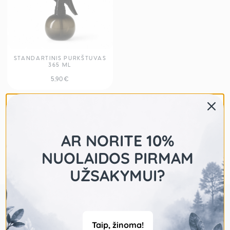
STANDARTINIS PURKŠTUVAS
365 ML
5,90
€
AR NORITE 10%
NUOLAIDOS PIRMAM
UŽSAKYMUI?
Taip, žinoma!