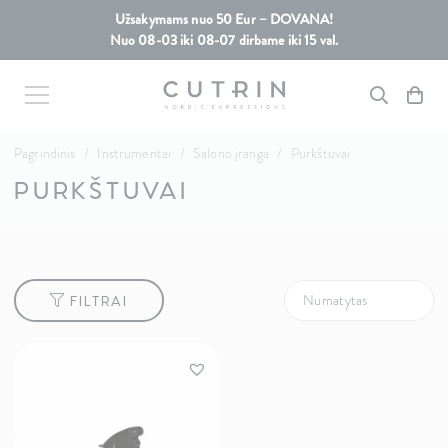
Užsakymams nuo 50 Eur – DOVANA!
Nuo 08-03 iki 08-07 dirbame iki 15 val.
Pagrindinis
/
Instrumentai
/
Salono įranga
/
Purkštuvai
PURKŠTUVAI
FILTRAI