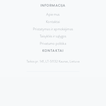
INFORMACIJA
Apie mus
Kontaktai
Pristatymas ir apmokėjimas
Taisyklės ir sąlygos
Privatumo politika
KONTAKTAI
Taikos pr. 141, LT-51132 Kaunas,
Lietuva
+370 687 74517
hello@cutrin.lt