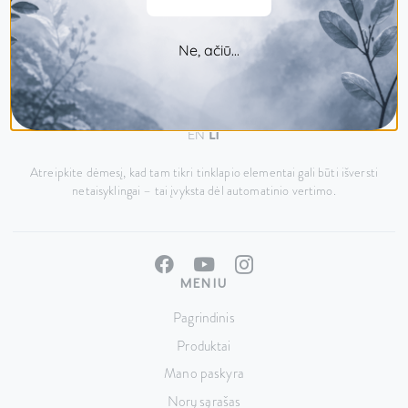
Ne, ačiū...
Šiaurietiškos gamtos galia, atsakingai.
EN
LT
Atreipkite dėmesį, kad tam tikri tinklapio elementai gali būti išversti
netaisyklingai – tai įvyksta dėl automatinio vertimo.
MENIU
Pagrindinis
Produktai
Mano paskyra
Norų sąrašas