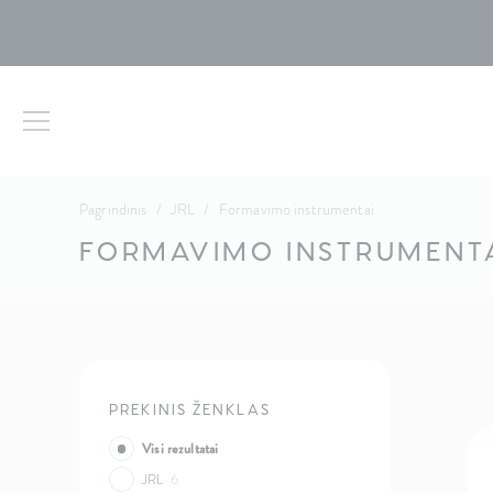
Pagrindinis
/
JRL
/
Formavimo instrumentai
FORMAVIMO INSTRUMENT
PREKINIS ŽENKLAS
Visi rezultatai
JRL
6