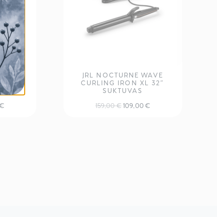
WAVE
JRL NOCTURNE WAVE
L 28″
CURLING IRON XL 32″
SUKTUVAS
Current
Original
Current
€
159,00
€
109,00
€
price
price
price
is:
was:
is:
€.
109,00 €.
159,00 €.
109,00 €.