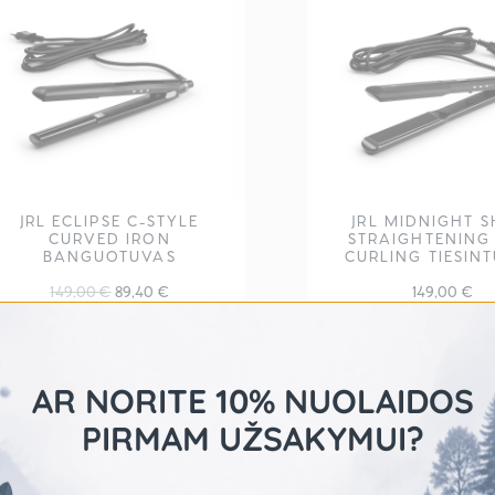
JRL ECLIPSE C-STYLE
JRL MIDNIGHT S
CURVED IRON
STRAIGHTENING
BANGUOTUVAS
CURLING TIESIN
Original
Current
149,00
€
89,40
€
149,00
€
price
price
was:
is:
AR NORITE 10% NUOLAIDOS
149,00 €.
89,40 €.
-
PIRMAM UŽSAKYMUI?