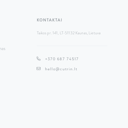
KONTAKTAI
Taikos pr. 141, LT-51132 Kaunas,
Lietuva
mas
+370 687 74517
hello@cutrin.lt