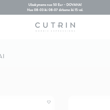
Užsakymams nuo 50 Eur – DOVANA!
Nuo 08-03 iki 08-07 dirbame iki 15 val.
AI