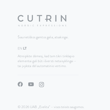
Šiaurietiškos gamtos galia, atsakingai.
EN
LT
Atreipkite dėmesį, kad tam tikri tinklapio
elementai gali būti išversti netaisyklingai –
tai įvyksta dėl automatinio vertimo.
© 2026 UAB „Evelita” – visos teisės saugomos.