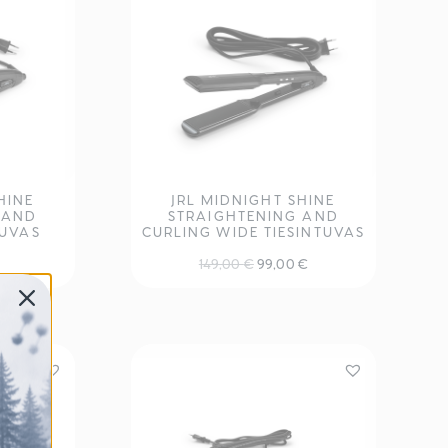
HINE
JRL MIDNIGHT SHINE
 AND
STRAIGHTENING AND
TUVAS
CURLING WIDE TIESINTUVAS
Original
Current
149,00
€
99,00
€
price
price
was:
is:
149,00 €.
99,00 €.