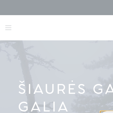
ŠIAURĖS G
GALIA