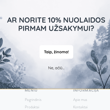
etiškų plaukų ir
AR NORITE 10% NUOLAIDOS
PIRMAM UŽSAKYMUI?
Taip, žinoma!
Ne, ačiū...
MENIU
INFORMACIJA
Pagrindinis
Apie mus
Produktai
Kontaktai