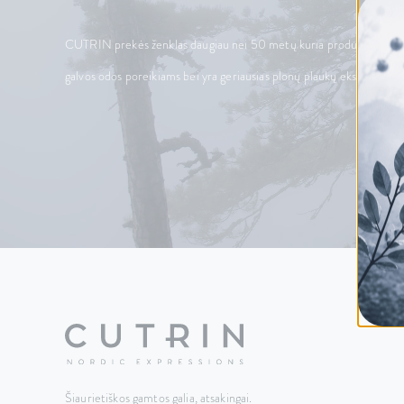
CUTRIN prekės ženklas daugiau nei 50 metų kuria produktus šiauri
galvos odos poreikiams bei yra geriausias plonų plaukų ekspertas.
Šiaurietiškos gamtos galia, atsakingai.