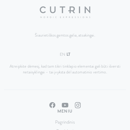
Šiaurietiškos gamtos galia, atsakingai.
EN
LT
Atreipkite dėmesį, kad tam tikri tinklapio elementai gali būti išversti
netaisyklingai – tai įvyksta dėl automatinio vertimo.
MENIU
Pagrindinis