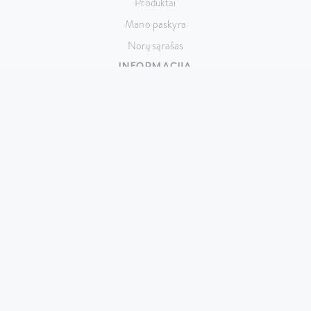
Produktai
Mano paskyra
Norų sąrašas
INFORMACIJA
Apie mus
Kontaktai
Pristatymas ir apmokėjimas
Taisyklės ir sąlygos
Privatumo politika
KONTAKTAI
Taikos pr. 141, LT-51132 Kaunas,
Lietuva