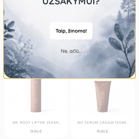
UŽSAKYMUI?
Taip, žinoma!
ME HAIR SPRAY 250ML
ME HEAT PROTECTION
200ML
19,90
€
19,90
€
Ne, ačiū...
-
ME ROOT LIFTER 250ML
ME SERUM CREAM 150ML
19,90
€
19,90
€