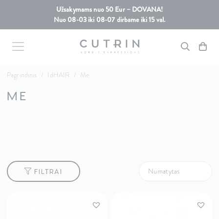
Užsakymams nuo 50 Eur – DOVANA!
Nuo 08-03 iki 08-07 dirbame iki 15 val.
Pagrindinis
/
IdHAIR
/
Me
ME
FILTRAI