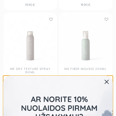
19,90
€
19,90
€
ME DRY TEXTURE SPRAY
ME FIBER MOUSSE 200ML
150ML
19,90
€
19,90
€
AR NORITE 10%
NUOLAIDOS PIRMAM