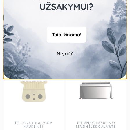
UŽSAKYMUI?
Taip, žinoma!
JRL ONYX 2020T GALVUTĖ
JRL 2020T GALVUTĖ
(SIDABRINĖ)
28,00
€
28,00
€
Ne, ačiū...
JRL 2020T GALVUTĖ
JRL SH230I SKUTIMO
(AUKSINĖ)
MAŠINĖLĖS GALVUTĖ