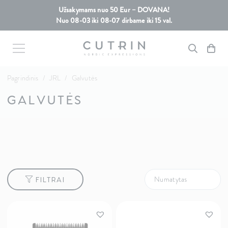
Užsakymams nuo 50 Eur – DOVANA!
Nuo 08-03 iki 08-07 dirbame iki 15 val.
Pagrindinis
/
JRL
/
Galvutės
GALVUTĖS
FILTRAI