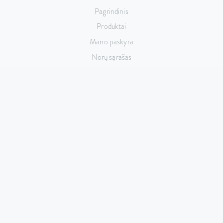
Pagrindinis
Produktai
Mano paskyra
Norų sąrašas
INFORMACIJA
Apie mus
Kontaktai
Pristatymas ir apmokėjimas
Taisyklės ir sąlygos
Privatumo politika
KONTAKTAI
Taikos pr. 141, LT-51132 Kaunas,
Lietuva