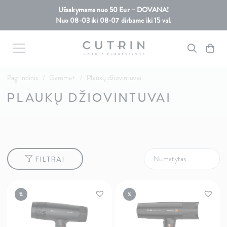
Užsakymams nuo 50 Eur – DOVANA!
Nuo 08-03 iki 08-07 dirbame iki 15 val.
Pagrindinis
/
Gamma+
/
Plaukų džiovintuvai
PLAUKŲ DŽIOVINTUVAI
FILTRAI
%
%