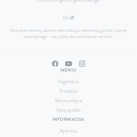
Šiaurietiškos gamtos galia, atsakingai.
EN
LT
Atreipkite dėmesį, kad tam tikri tinklapio elementai gali būti išversti
netaisyklingai – tai įvyksta dėl automatinio vertimo.
MENIU
Pagrindinis
Produktai
Mano paskyra
Norų sąrašas
INFORMACIJA
Apie mus