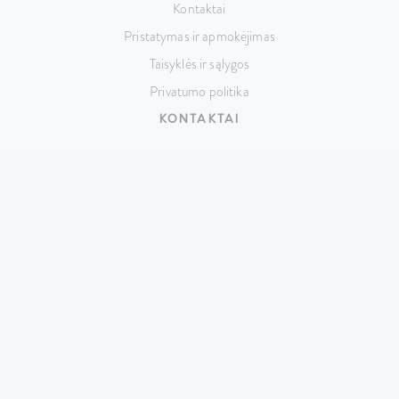
Kontaktai
Pristatymas ir apmokėjimas
Taisyklės ir sąlygos
Privatumo politika
KONTAKTAI
Taikos pr. 141, LT-51132 Kaunas,
Lietuva
+370 687 74517
hello@cutrin.lt
© 2026 UAB „Evelita” – visos teisės saugomos.