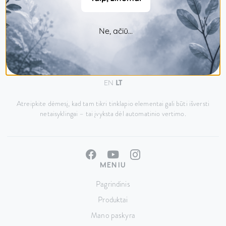
Ne, ačiū...
Šiaurietiškos gamtos galia, atsakingai.
EN
LT
Atreipkite dėmesį, kad tam tikri tinklapio elementai gali būti išversti
netaisyklingai – tai įvyksta dėl automatinio vertimo.
MENIU
Pagrindinis
Produktai
Mano paskyra