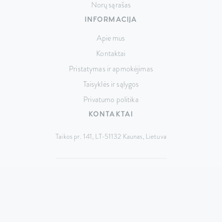
Norų sąrašas
INFORMACIJA
Apie mus
Kontaktai
Pristatymas ir apmokėjimas
Taisyklės ir sąlygos
Privatumo politika
KONTAKTAI
Taikos pr. 141, LT-51132 Kaunas,
Lietuva
+370 687 74517
hello@cutrin.lt