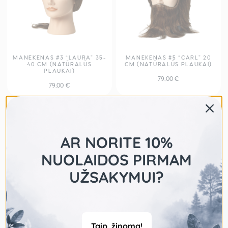
MANEKENAS #3 “LAURA” 35-
MANEKENAS #5 “CARL” 20
40 CM (NATŪRALŪS
CM (NATŪRALŪS PLAUKAI)
PLAUKAI)
79,00
€
79,00
€
AR NORITE 10%
NUOLAIDOS PIRMAM
UŽSAKYMUI?
Taip, žinoma!