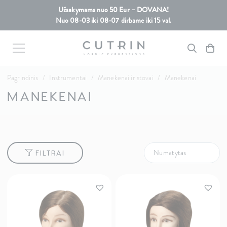
Užsakymams nuo 50 Eur – DOVANA!
Nuo 08-03 iki 08-07 dirbame iki 15 val.
Pagrindinis
/
Instrumentai
/
Manekenai ir stovai
/
Manekenai
MANEKENAI
FILTRAI