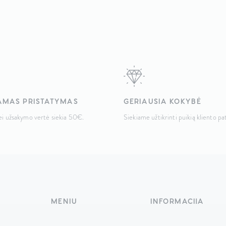
s:
is:
,00 €.
149,00 €.
MAS PRISTATYMAS
GERIAUSIA KOKYBĖ
jei užsakymo vertė siekia 50€.
Siekiame užtikrinti puikią kliento pat
MENIU
INFORMACIJA
Pagrindinis
Apie mus