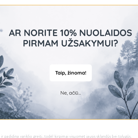
 T formos peiliukų dėka kirpimai gali tapti itin tikslūs. Tylaus, bet galingo varik
hnologijų peiliukai visuomet išliks vesūs, o variklis visuomet jausis efektyvus.
AR NORITE 10% NUOLAIDOS
PIRMAM UŽSAKYMUI?
Taip, žinoma!
Ne, ačiū...
 padidina variklio greitį, todėl kirpimai visuomet jausis sklandūs bei tolygūs.