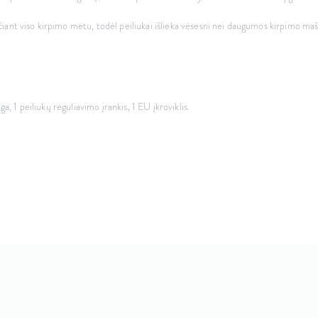
ečiant viso kirpimo metu, todėl peiliukai išlieka vėsesni nei daugumos kirpimo maš
a, 1 peiliukų reguliavimo įrankis, 1 EU įkroviklis.