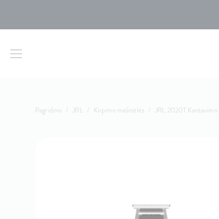
Pagridinis
/
JRL
/
Kirpimo mašinėlės
/
JRL 2020T Kantavimo 