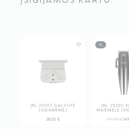
%
JRL 2020T GALVUTĖ
JRL 2020C 
(SIDABRINĖ)
MAŠINĖLĖ (SI
Ori
28,00
€
179,00
€
14
pri