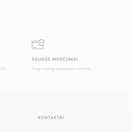
SAUGŪS MOKĖJIMAI
irtį.
Saugi ir patogi atsiskaitymo sistema.
KONTAKTAI
Taikos pr. 141, LT-51132 Kaunas,
Lietuva