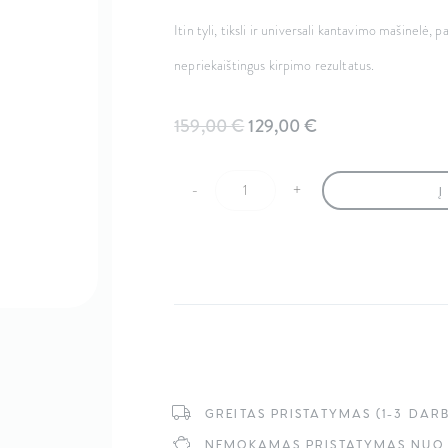
Itin tyli, tiksli ir universali kantavimo mašinelė,
nepriekaištingus kirpimo rezultatus.
Original
Current
159,00
€
129,00
€
price
price
-
+
Į
produkto kiekis: JRL 2020T Kantav
was:
is:
159,00 €.
129,00 €.
GREITAS PRISTATYMAS (1-3 DAR
NEMOKAMAS PRISTATYMAS NUO 