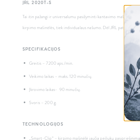
JRL 2020T-S
Tai itin pažangi ir universalumu pasižyminti kantavimo mašinėlė. 360°
kirpimo mašinėlės, tiek individualaus našumo. Dėl JRL patentuotų tec
SPECIFIKACIJOS
Greitis – 7200 aps./min.
Veikimo laikas – maks. 120 minučių.
Įkrovimo laikas- 90 minučių.
Svoris – 200 g.
TECHNOLOGIJOS
„Smart-Clip“ – kirpimo mašinėlė jaučia peiliukų pasipriešinimą ir