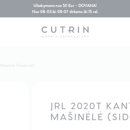
Užsakymams nuo 50 Eur – DOVANA!
Nuo 08-03 iki 08-07 dirbame iki 15 val.
Mašinėlė (Sidabrinė)
JRL 2020T KA
MAŠINĖLĖ (SI