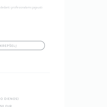
 padedanti profesionalams pajausti
 KREPŠELĮ
imo Mašinėlė (Sidabrinė)
BO DIENOS)
50 EUR