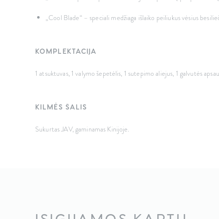
„Cool Blade“ – speciali medžiaga išlaiko peiliukus vėsius besili
KOMPLEKTACIJA
1 atsuktuvas, 1 valymo šepetėlis, 1 sutepimo aliejus, 1 galvutės apsaug
KILMĖS ŠALIS
Sukurtas JAV, gaminamas Kinijoje.
ĮSIGIJAMOS KARTU