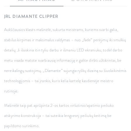
JRL DIAMANTE CLIPPER
Aukščiausios klasės mašinėlė, sukurta meistrams, kuriems svarbi galia,
stabilus kirpimas ir maksimalus valdymas – nuo „fade“ perėjimų iki smulkių
detalių. Ji išsiskiria itin tyliu darbu ir išmaniu LED ekraniuku, todėl darbo
metu visada matote svarbiausią informaciją ir galite dirbti užtikrintai, be
nereikalingų sustojimų. „Diamante“ sujungia ryškų dizainą su šiuolaikinėmis
technologijomis – tai įrankis, kuris kelia kartelę kasdienėje meistro
rutinoje.
Mašinėlė taip pat aprūpinta
2-os kartos viršutinio/apatinio peiliuko
atskyrimo konstrukcija – tai suteikia lengvesnį peiliukų keitimą be
papildomo surinkimo.