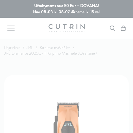
Užsakymams nuo 50 Eur – DOVANA!
Nuo 08-03 iki 08-07 dirbame iki 15 val.
Pagridinis
/
JRL
/
Kirpimo mašinėlės
/
JRL Diamante 2025C-H Kirpimo Mašinėlė (Oranžinė)