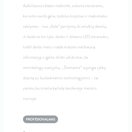
Aukščiausios klasės mašinėlė, sukurta meistrams,
kuriems svarbi galia, stabilus kirpimas ir maksimalus
valdymas - nuo „fade“ perėjimų iki smulkių detalių.
Ji išsiskiria itin tyliu darbu ir išmaniu LED ekraniuku,
todėl darbo metu visada matote svarbiausią
informaciją ir galite dirbti užtikrintai, be
nereikalingų sustojimų. „Diamante“ sujungia ryškų
dizainą su šiuolaikinėmis technologijomis – tai
įrankis, kuris kelia kartelę kasdienėje meistro
rutinoje.
PROFESIONALAMS