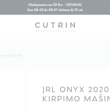
Užsakymams nuo 50 Eur – DOVANA!
Nuo 08-03 iki 08-07 dirbame iki 15 val.
rpimo Mašinėlė
JRL ONYX 202
KIRPIMO MAŠI