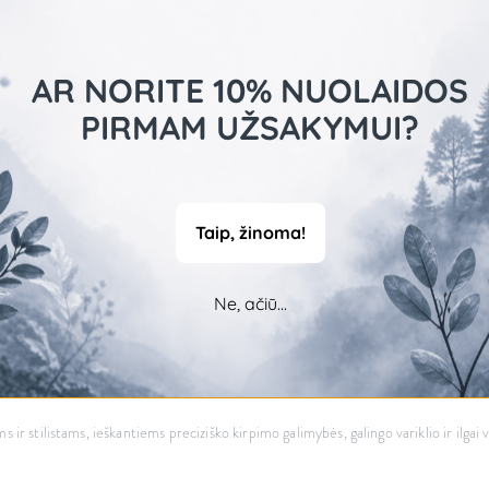
AR NORITE 10% NUOLAIDOS
PIRMAM UŽSAKYMUI?
Taip, žinoma!
Ne, ačiū...
 ir stilistams, ieškantiems preciziško kirpimo galimybės, galingo variklio ir ilga