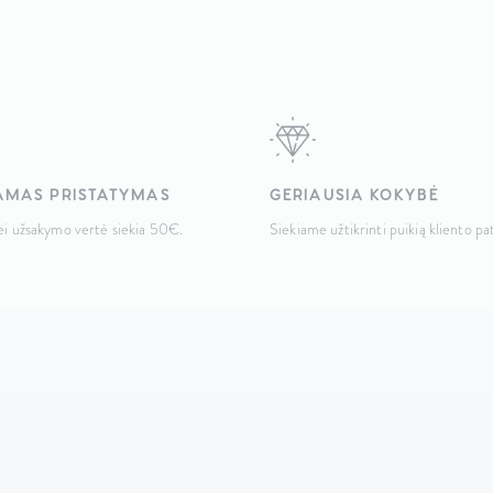
MAS PRISTATYMAS
GERIAUSIA KOKYBĖ
jei užsakymo vertė siekia 50€.
Siekiame užtikrinti puikią kliento pat
MENIU
INFORMACIJA
Pagrindinis
Apie mus
Produktai
Kontaktai