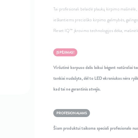
Tai profesionali belaidė plaukų kirpimo mašinėlė, 
ieškantiems preciziško kirpimo galimybės, galingo va
Reset IQ™ įkrovimo technologijos dėka, mašinėlė g
ĮSPĖJIMAS!
Viršutinė korpuso dalis laikui bėgant natūraliai t
tankiai nudažyta, dėl to LED ekraniukas nėra ryšk
kad tai ne garantinis atvejis.
PROFESIONALAMS
Šiam produktui taikoma speciali profesionalo nuo