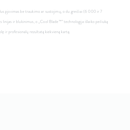
dus pjovimas be traukimo ar sustojimų, o du greičiai (6 000 ir 7
inijas ir blukinimus, o „Cool Blade™” technologija išlaiko peiliuką
lę ir profesionalų rezultatą kiekvieną kartą.