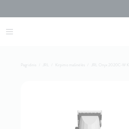
Pagridinis
/
JRL
/
Kirpimo mašinėlės
/
JRL Onyx 2020C-W Ki