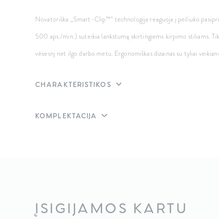
Novatoriška „Smart-Clip™” technologija reaguoja į peiliuko pasiprie
500 aps./min.) suteikia lankstumą skirtingiems kirpimo stiliams. Ti
vėsesnį net ilgo darbo metu. Ergonomiškas dizainas su tyliai veikian
CHARAKTERISTIKOS
KOMPLEKTACIJA
ĮSIGIJAMOS KARTU