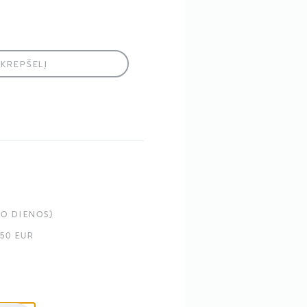
 KREPŠELĮ
W Kirpimo Mašinėlė
BO DIENOS)
50 EUR