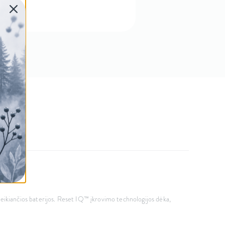
i veikiančios baterijos. Reset IQ™ įkrovimo technologijos dėka,