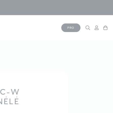
PRO
0C-W
NĖLĖ