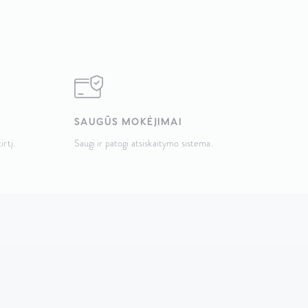
SAUGŪS MOKĖJIMAI
irtį.
Saugi ir patogi atsiskaitymo sistema.
KONTAKTAI
Taikos pr. 141, LT-51132 Kaunas,
Lietuva