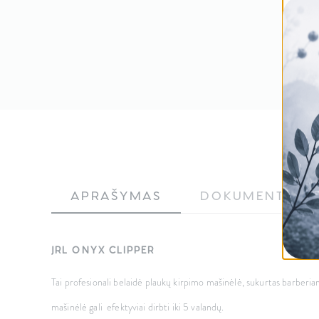
APRAŠYMAS
DOKUMENTAS
JRL ONYX CLIPPER
Tai profesionali belaidė plaukų kirpimo mašinėlė, sukurtas barberiams
mašinėlė gali efektyviai dirbti iki 5 valandų.