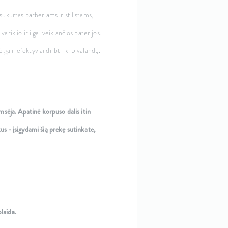
sukurtas barberiams ir stilistams,
riklio ir ilgai veikiančios baterijos.
ali efektyviai dirbti iki 5 valandų.
amsėja. Apatinė korpuso dalis itin
us - įsigydami šią prekę sutinkate,
laida.