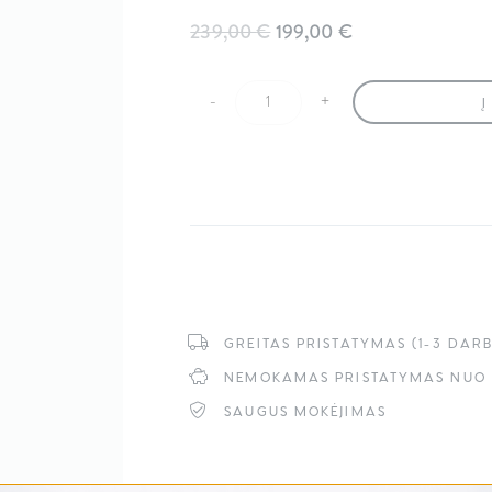
Original
Current
239,00
€
199,00
€
price
price
-
+
Į
produkto kiekis: JRL Onyx 2020C-
was:
is:
239,00 €.
199,00 €.
GREITAS PRISTATYMAS (1-3 DAR
NEMOKAMAS PRISTATYMAS NUO 
SAUGUS MOKĖJIMAS