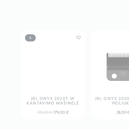
%
JRL ONYX 2020T-W
JRL ONYX 202
KANTAVIMO MAŠINĖLĖ
PEILIU
Original
Current
219,00
€
179,00
€
28,00
price
price