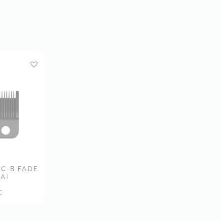
0C-B FADE
KAI
€