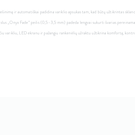
šinimą ir automatiškai padidina variklio apsukas tam, kad būtų užtikrintas sklan
kslus „Onyx Fade“ peilis (0,5–3,5 mm) padeda lengvai sukurti švarias pereinamas l
čiu varikliu, LED ekranu ir pažangiu rankenėlių užraktu užtikrina komfortą, kontro