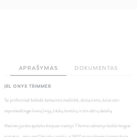
APRAŠYMAS
DOKUMENTAS
JRL ONYX TRIMMER
Tai profesionali belaidė kantavimo mašinėlė, skirta tiems, kurie nori
nepriekaištingai švarių linijų, tikslių kontūrų ir itin aštrių detalių.
Matinės juodos apdailos korpuse esantys T formos ašmenys leidžia lengvai
nustatyti „zero-gap“ be jokių įrankių, o 360° atvira ašmenų konstrukcija