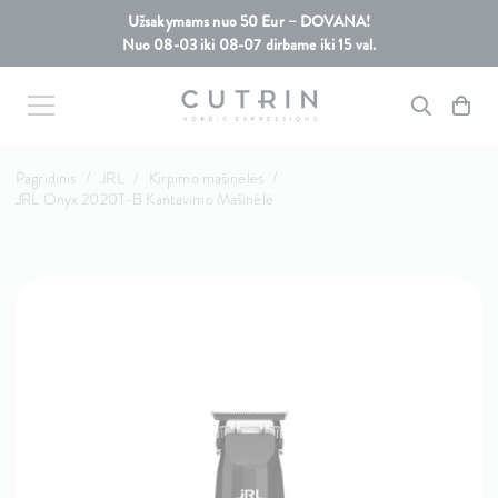
Užsakymams nuo 50 Eur – DOVANA!
Nuo 08-03 iki 08-07 dirbame iki 15 val.
Pagridinis
/
JRL
/
Kirpimo mašinėlės
/
JRL Onyx 2020T-B Kantavimo Mašinėlė