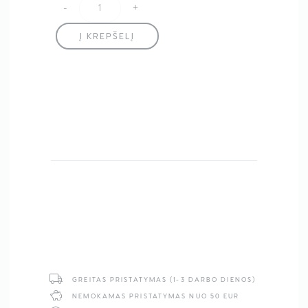
-
+
produkto kiekis: JRL Onyx 2020T-B Kantavimo Maši
was:
is:
Į KREPŠELĮ
219,00 €.
179,00 €.
GREITAS PRISTATYMAS (1-3 DARBO DIENOS)
NEMOKAMAS PRISTATYMAS NUO 50 EUR