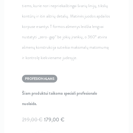
tiems, kurie nori nepriekaištingai švarių linijų, tikslių
kontūrų ir itin aštrių detalių. Matinės juodos apdailos
korpuse esantys T formos ašmenys leidžia lengvai
nustatyti „zero-gap“ be jokių įrankių, o 360° atvira
ašmenų konstrukcija suteikia maksimalų matomumą
ir kontrolę kiekviename judesyje.
PROFESIONALAMS
Šiam produktui taikoma speciali profesionalo
nuolaida.
Original
Current
219,00
€
179,00
€
price
price