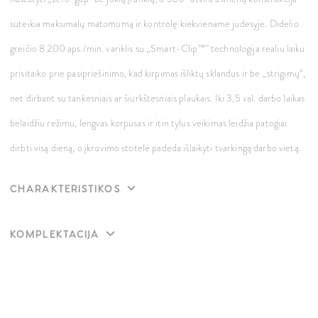
suteikia maksimalų matomumą ir kontrolę kiekviename judesyje. Didelio
greičio 8 200 aps./min. variklis su „Smart-Clip™” technologija realiu laiku
prisitaiko prie pasipriešinimo, kad kirpimas išliktų sklandus ir be „strigimų“,
net dirbant su tankesniais ar šiurkštesniais plaukais. Iki 3,5 val. darbo laikas
belaidžiu režimu, lengvas korpusas ir itin tylus veikimas leidžia patogiai
dirbti visą dieną, o įkrovimo stotelė padeda išlaikyti tvarkingą darbo vietą.
CHARAKTERISTIKOS
KOMPLEKTACIJA