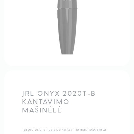
JRL ONYX 2020T-B
KANTAVIMO
MAŠINĖLĖ
Tai profesionali belaidė kantavimo mašinėlė, skirta