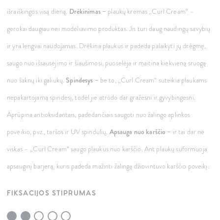
išraiškingos visą dieną.
Drėkinimas –
plaukų kremas „Curl Cream“ –
gerokai daugiau nei modeliavimo produktas. Jis turi daug naudingų savybių
ir yra lengvai naudojamas. Drėkina plaukus ir padeda palaikyti jų drėgmę,
saugo nuo išsausėjimo ir šiaušimosi, puoselėja ir maitina kiekvieną sruogą
nuo šaknų iki galiukų.
Spindesys –
be to, „Curl Cream“ suteikia plaukams
nepakartojamą spindesį, todėl jie atrodo dar gražesni ir gyvybingesni.
Aprūpina antioksidantais, padedančiais saugoti nuo žalingo aplinkos
poveikio, pvz., taršos ir UV spindulių.
Apsauga nuo karščio –
ir tai dar ne
viskas – „Curl Cream“ saugo plaukus nuo karščio. Ant plaukų suformuoja
apsauginį barjerą, kuris padeda mažinti žalingą džiovintuvo karščio poveikį.
FIKSACIJOS STIPRUMAS