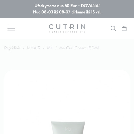
Užsakymams nuo 50 Eur – DOVANA!
Nuo 08-03 iki 08-07 dirbame iki 15 val.
Pagridinis
/
IdHAIR
/
Me
/
Me Curl Cream 150ML