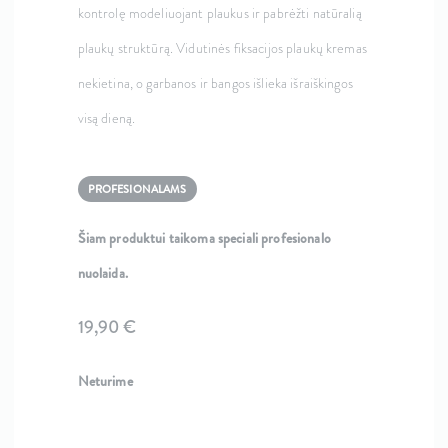
kontrolę modeliuojant plaukus ir pabrėžti natūralią
plaukų struktūrą. Vidutinės fiksacijos plaukų kremas
nekietina, o garbanos ir bangos išlieka išraiškingos
visą dieną.
PROFESIONALAMS
Šiam produktui taikoma speciali profesionalo
nuolaida.
19,90
€
Neturime