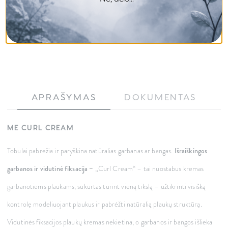
APRAŠYMAS
DOKUMENTAS
ME CURL CREAM
Tobulai pabrėžia ir paryškina natūralias garbanas ar bangas.
Išraiškingos
garbanos ir vidutinė fiksacija –
„Curl Cream“ – tai nuostabus kremas
garbanotiems plaukams, sukurtas turint vieną tikslą – užtikrinti visišką
kontrolę modeliuojant plaukus ir pabrėžti natūralią plaukų struktūrą.
Vidutinės fiksacijos plaukų kremas nekietina, o garbanos ir bangos išlieka