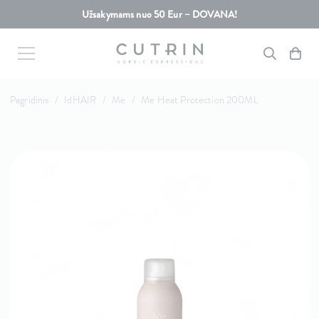
Užsakymams nuo 50 Eur – DOVANA!
Pagridinis
/
IdHAIR
/
Me
/
Me Heat Protection 200ML