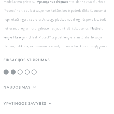
modeliavimo prietaisu.
Apsauga nuo drėgmės –
tai dar ne viskas! „Heat
Protect“ ne tik puikiai saugo nuo karščio, bet ir padeda išlikti šukuosenai
nepriekaištingai visą dieną. Jis saugo plaukus nuo drėgmės poveikio, todėl
net esant drėgnam orui galėsite nesijaudinti dėl šukuosenos.
Natūrali,
lengva fiksacija –
„Heat Protect“ taip pat lengvai ir natūraliai fiksuoja
plaukus, užtikrina, kad šukuosena atrodytų puikiai bet kokiomis sąlygomis.
FIKSACIJOS STIPRUMAS
NAUDOJIMAS
YPATINGOS SAVYBĖS