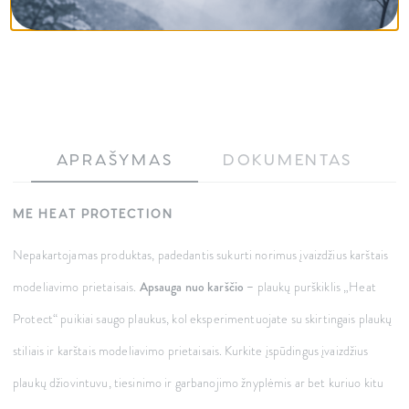
APRAŠYMAS
DOKUMENTAS
ME HEAT PROTECTION
Nepakartojamas produktas, padedantis sukurti norimus įvaizdžius karštais
modeliavimo prietaisais.
Apsauga nuo karščio –
plaukų purškiklis „Heat
Protect“ puikiai saugo plaukus, kol eksperimentuojate su skirtingais plaukų
stiliais ir karštais modeliavimo prietaisais. Kurkite įspūdingus įvaizdžius
plaukų džiovintuvu, tiesinimo ir garbanojimo žnyplėmis ar bet kuriuo kitu