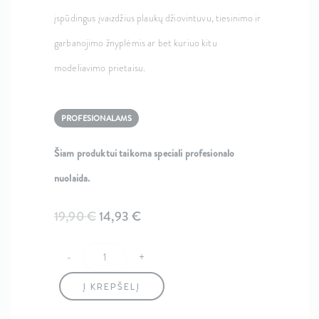
įspūdingus įvaizdžius plaukų džiovintuvu, tiesinimo ir
garbanojimo žnyplėmis ar bet kuriuo kitu
modeliavimo prietaisu.
PROFESIONALAMS
Šiam produktui taikoma speciali profesionalo
nuolaida.
Original
Current
19,90
€
14,93
€
price
price
-
+
produkto kiekis: Me Heat Protection 200ML
was:
is:
Į KREPŠELĮ
19,90 €.
14,93 €.