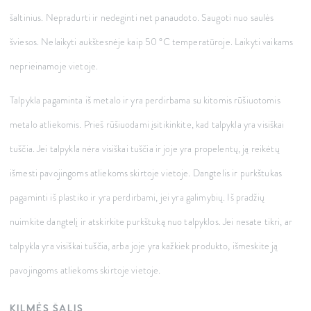
šaltinius. Nepradurti ir nedeginti net panaudoto. Saugoti nuo saulės
šviesos. Nelaikyti aukštesnėje kaip 50 °C temperatūroje. Laikyti vaikams
neprieinamoje vietoje.
Talpykla pagaminta iš metalo ir yra perdirbama su kitomis rūšiuotomis
metalo atliekomis. Prieš rūšiuodami įsitikinkite, kad talpykla yra visiškai
tuščia. Jei talpykla nėra visiškai tuščia ir joje yra propelentų, ją reikėtų
išmesti pavojingoms atliekoms skirtoje vietoje. Dangtelis ir purkštukas
pagaminti iš plastiko ir yra perdirbami, jei yra galimybių. Iš pradžių
nuimkite dangtelį ir atskirkite purkštuką nuo talpyklos. Jei nesate tikri, ar
talpykla yra visiškai tuščia, arba joje yra kažkiek produkto, išmeskite ją
pavojingoms atliekoms skirtoje vietoje.
KILMĖS ŠALIS