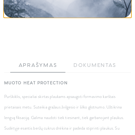
APRAŠYMAS
DOKUMENTAS
MUOTO HEAT PROTECTION
Purškiklis, specialiai skirtas plaukams apsaugoti formavimo karštais
prietaisais metu. Suteikia gražaus žvilgesio ir šilko glotnumo. Užtikrina
lengvą fiksaciją. Galima naudoti tiek tiesinant, tiek garbanojant plaukus.
Sudėtyje esantis beržų cukrus drėkina ir padeda stiprinti plaukus. Su