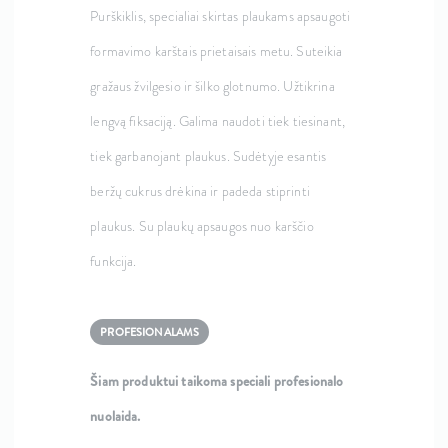
Purškiklis, specialiai skirtas plaukams apsaugoti
formavimo karštais prietaisais metu. Suteikia
gražaus žvilgesio ir šilko glotnumo. Užtikrina
lengvą fiksaciją. Galima naudoti tiek tiesinant,
tiek garbanojant plaukus. Sudėtyje esantis
beržų cukrus drėkina ir padeda stiprinti
plaukus. Su plaukų apsaugos nuo karščio
funkcija.
PROFESIONALAMS
Šiam produktui taikoma speciali profesionalo
nuolaida.