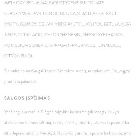
METHOXY PEG-16 MALEATE/STYRENE SULFONATE
COPOLYMER, PANTHENOL, BETULA ALBA LEAF EXTRACT,
XYLITYLGLUCOSIDE, ANHYDROXYLITOL, XYLITOL, BETULA ALBA
JUICE, CITRIC ACID, CHLORPHENESIN, PHENOXYETHANOL,
POTASSIUM SORBATE, PARFUM (FRAGRANCE), LINALOOL,
CITRONELLOL.
Šis sudėties sąrašas gali keistis. Skaitykite sudėtį, nurodytą ant Jūsų įsigyto
produkto pakuotės.
SAUGOS ĮSPĖJIMAS
Ypač degus aerozolis. Slėginė talpykla: kaitinama gali sprogti. Laikyti
atokiau nuo šilumos šaltinių, karštų paviršių, žiežirbų, atviros liepsnos arba
kitų degimo šaltinių. Nerūkyti. Nepurkšti į atvirą liepsną arba kitus degimo