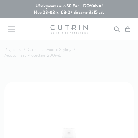
Užsakymams nuo 50 Eur – DOVANA!
Nuo 08-03 iki 08-07 dirbame iki 15 val.
Pagridinis
/
Cutrin
/
Muoto Styling
/
Muoto Heat Protection 200ML