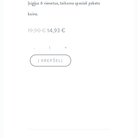
Įsigijus 6 vienetus, taikoma speciali paketo
kaina.
Original
Current
19,90
€
14,93
€
price
price
-
+
produkto kiekis: Muoto Heat Protection 200ML
was:
is:
Į KREPŠELĮ
19,90 €.
14,93 €.