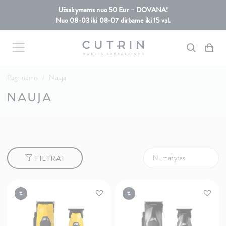
Užsakymams nuo 50 Eur – DOVANA!
Nuo 08-03 iki 08-07 dirbame iki 15 val.
Pagrindinis
/
Nauja
NAUJA
FILTRAI
%
%