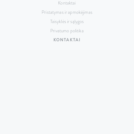
Kontaktai
Pristatymas ir apmokėjimas
Taisyklės ir sąlygos
Privatumo politika
KONTAKTAI
Taikos pr. 141, LT-51132 Kaunas,
Lietuva
+370 687 74517
hello@cutrin.lt
© 2026 UAB „Evelita” – visos teisės saugomos.