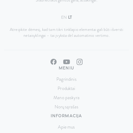
Šiaurietiškos gamtos galia, atsakingai.
EN
LT
Atreipkite dėmesį, kad tam tikri tinklapio elementai gali būti išversti
netaisyklingai – tai įvyksta dėl automatinio vertimo.
MENIU
Pagrindinis
Produktai
Mano paskyra
Norų sąrašas
INFORMACIJA
Apie mus