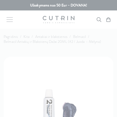
Užsakymams nuo 50 Eur – DOVANA!
Pagridinis
/
Kita
/
Antakiai ir blakstienos
/
Belmacil
/
Belmacil Antakių ir Blakstienų Dažai 20ML (#2 / Juoda – Mėlyna)