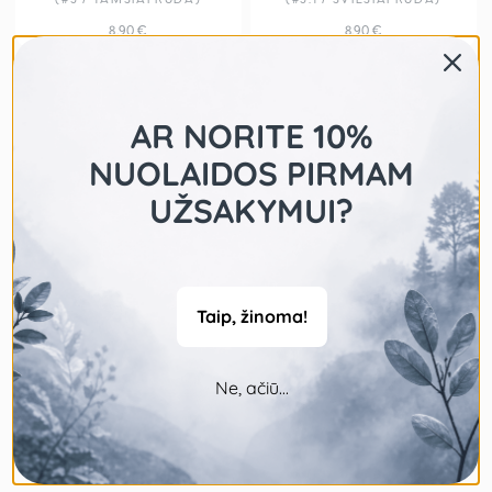
8,90
€
8,90
€
AR NORITE 10%
NUOLAIDOS PIRMAM
UŽSAKYMUI?
BELMACIL ANTAKIŲ IR
BELMACIL OKSIDATORIUS 3%
Taip, žinoma!
BLAKSTIENŲ DAŽAI 20ML
100ML
(#5 / GRAFITAS)
8,90
€
8,90
€
Ne, ačiū...