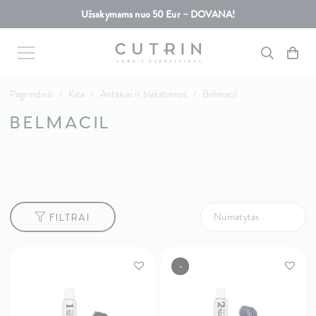
Užsakymams nuo 50 Eur – DOVANA!
Pagrindinis
/
Kita
/
Antakiai ir blakstienos
/
Belmacil
BELMACIL
FILTRAI
-