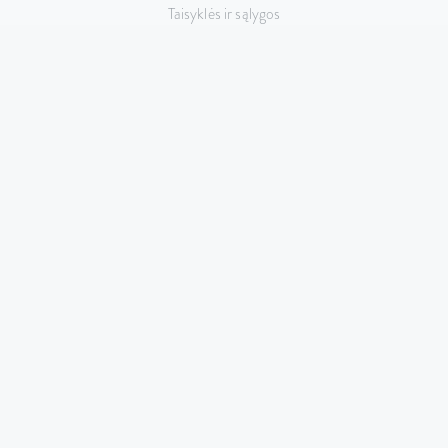
Taisyklės ir sąlygos
Privatumo politika
KONTAKTAI
Taikos pr. 141, LT-51132 Kaunas,
Lietuva
+370 687 74517
hello@cutrin.lt
© 2026 UAB „Evelita” – visos teisės saugomos.