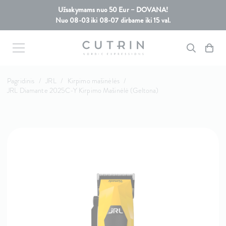
Užsakymams nuo 50 Eur – DOVANA!
Nuo 08-03 iki 08-07 dirbame iki 15 val.
Pagridinis
/
JRL
/
Kirpimo mašinėlės
/
JRL Diamante 2025C-Y Kirpimo Mašinėlė (Geltona)