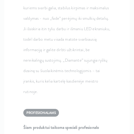
kuriems svarbi galia, stabilus kirpimas ir maksimalus
valdymas - nuo „fade“ perėjimų iki smulkių detalių.
Ji išsiskiria itin tyliu darbu ir išmaniu LED ekraniuku,
todėl darbo metu visada matote svarbiausią
informaciją ir galite dirbti užtikrintai, be
nereikalingų sustojimų. „Diamante“ sujungia ryškų
dizainą su šiuolaikinėmis technologijomis – tai
įrankis, kuris kelia kartelę kasdienėje meistro
rutinoje.
PROFESIONALAMS
Šiam produktui taikoma speciali profesionalo