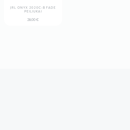
JRL ONYX 2020C-B FADE
PEILIUKAI
28,00
€
GREITAS PRISTATYMAS