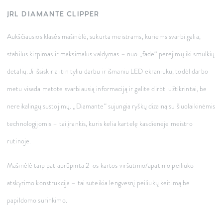
JRL DIAMANTE CLIPPER
Aukščiausios klasės mašinėlė, sukurta meistrams, kuriems svarbi galia,
stabilus kirpimas ir maksimalus valdymas – nuo „fade“ perėjimų iki smulkių
detalių. Ji išsiskiria itin tyliu darbu ir išmaniu LED ekraniuku, todėl darbo
metu visada matote svarbiausią informaciją ir galite dirbti užtikrintai, be
nereikalingų sustojimų. „Diamante“ sujungia ryškų dizainą su šiuolaikinėmis
technologijomis – tai įrankis, kuris kelia kartelę kasdienėje meistro
rutinoje.
Mašinėlė taip pat aprūpinta
2-os kartos viršutinio/apatinio peiliuko
atskyrimo konstrukcija – tai suteikia lengvesnį peiliukų keitimą be
papildomo surinkimo.