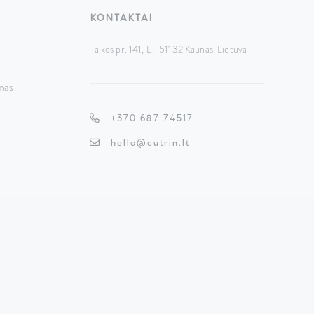
KONTAKTAI
Taikos pr. 141, LT-51132 Kaunas,
Lietuva
mas
+370 687 74517
hello@cutrin.lt