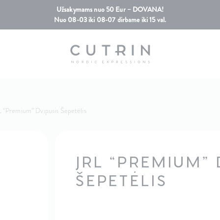
Užsakymams nuo 50 Eur – DOVANA!
Nuo 08-03 iki 08-07 dirbame iki 15 val.
 “Premium” Dvipusis Šepetėlis
JRL “PREMIUM” 
ŠEPETĖLIS