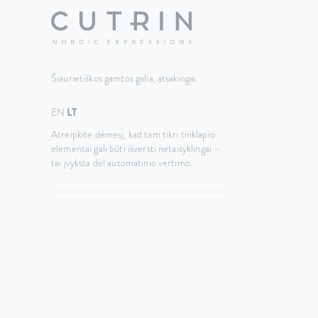
Šiaurietiškos gamtos galia, atsakingai.
EN
LT
Atreipkite dėmesį, kad tam tikri tinklapio
elementai gali būti išversti netaisyklingai –
tai įvyksta dėl automatinio vertimo.
© 2026 UAB „Evelita” – visos teisės saugomos.