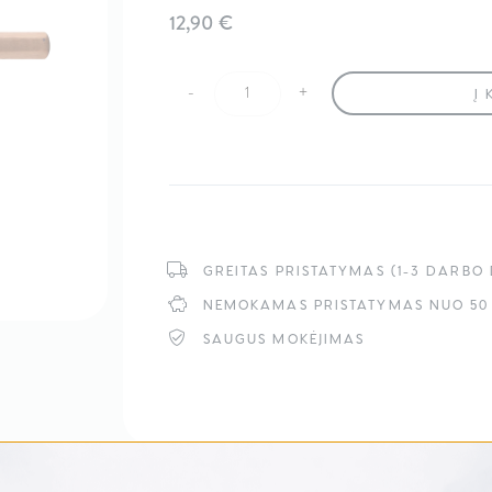
12,90
€
-
+
Į 
produkto kiekis: JRL "Premium" Dvipusi
GREITAS PRISTATYMAS (1-3 DARBO 
NEMOKAMAS PRISTATYMAS NUO 50
SAUGUS MOKĖJIMAS