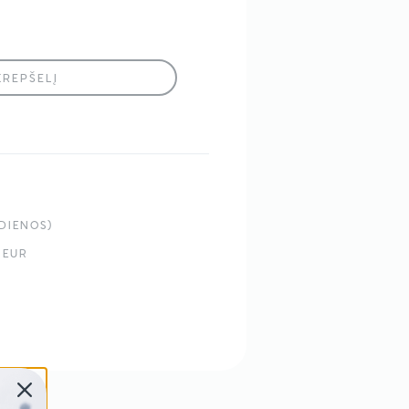
KREPŠELĮ
s Šepetėlis
DIENOS)
 EUR