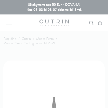
Užsakymams nuo 50 Eur – DOVANA!
Nuo 08-03 iki 08-07 dirbame iki 15 val.
Pagridinis
/
Cutrin
/
Muoto Perm
/
Muoto Classic Curling Lotion N 75ML