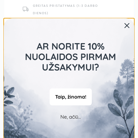
GREITAS PRISTATYMAS (1-3 DARBO
DIENOS)
NEMOKAMAS PRISTATYMAS NUO 50 EUR
SAUGUS MOKĖJIMAS
AR NORITE 10%
NUOLAIDOS PIRMAM
UŽSAKYMUI?
Taip, žinoma!
Ne, ačiū...