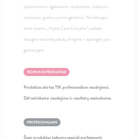
patikimiems ir ilgalaikiams rezultatams. Galutinis
rezultatas: gražios, purios garbanos. Yra bekvapis.
Jame esantis „Hydra Care Complex” padeda
išsaugoti natūralią plaukų drėgmę ir apsaugoti juos
garbanojant.
TECHNINIS PRODUKTAS!
Produktas skirtas TIK profesionaliam naudojimui.
Dėl netinkamo naudojimo ir rezultatų neatsakome.
PROFESIONALAMS
Šiam produktui taikoma speciali profesionalo