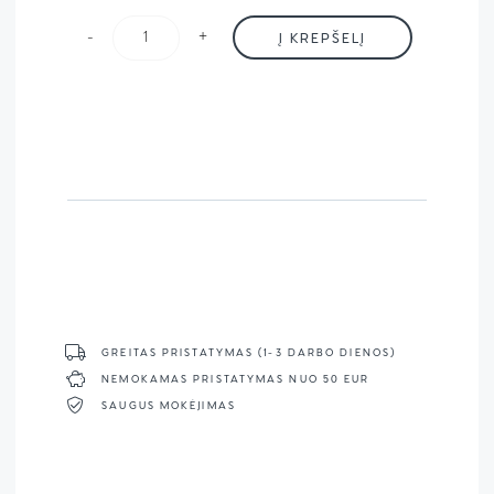
-
+
Į KREPŠELĮ
produkto kiekis: Belmacil Antakių ir Blakstienų Dažai 2
GREITAS PRISTATYMAS (1-3 DARBO DIENOS)
NEMOKAMAS PRISTATYMAS NUO 50 EUR
SAUGUS MOKĖJIMAS