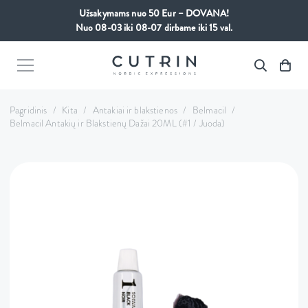
Užsakymams nuo 50 Eur – DOVANA!
Nuo 08-03 iki 08-07 dirbame iki 15 val.
Pagridinis
/
Kita
/
Antakiai ir blakstienos
/
Belmacil
/
Belmacil Antakių ir Blakstienų Dažai 20ML (#1 / Juoda)